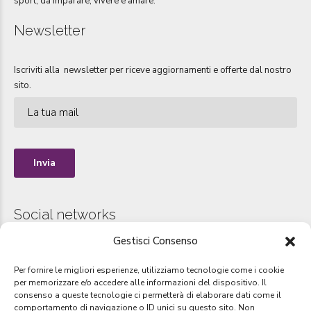
sport, da imparare, vivere e amare.
Newsletter
Iscriviti alla newsletter per riceve aggiornamenti e offerte dal nostro
sito.
Social networks
Gestisci Consenso
Instagram
Per fornire le migliori esperienze, utilizziamo tecnologie come i cookie
per memorizzare e/o accedere alle informazioni del dispositivo. Il
www.instagram.com/sportmanager_group
consenso a queste tecnologie ci permetterà di elaborare dati come il
comportamento di navigazione o ID unici su questo sito. Non