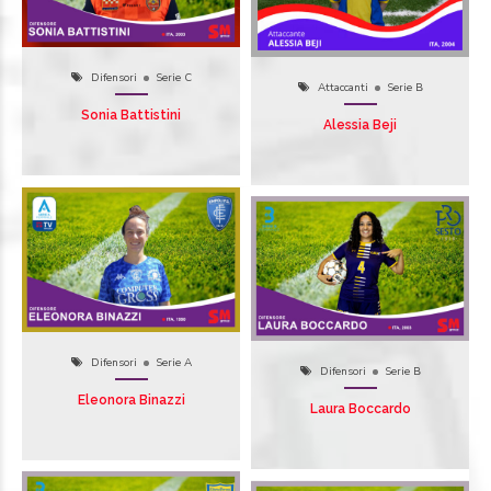
Difensori
Serie C
Attaccanti
Serie B
Sonia Battistini
Alessia Beji
Difensori
Serie A
Difensori
Serie B
Eleonora Binazzi
Laura Boccardo