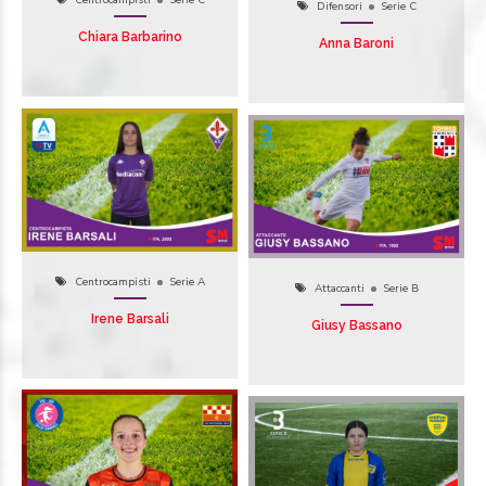
Centrocampisti
Serie C
Difensori
Serie C
Chiara Barbarino
Anna Baroni
Centrocampisti
Serie A
Attaccanti
Serie B
Irene Barsali
Giusy Bassano