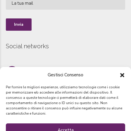
Social networks
Instagram
Gestisci Consenso
www.instagram.com/sportmanager_group
Per fornire le migliori esperienze, utilizziamo tecnologie come i cookie
per memorizzare e/o accedere alle informazioni del dispositivo. Il
consenso a queste tecnologie ci permetterà di elaborare dati come il
comportamento di navigazione o ID unici su questo sito. Non
Copyright by
SportManager Group
2019. Tutti i diretti riservati –
acconsentire o ritirare il consenso può influire negativamente su alcune
Designed by
Webvox.it
caratteristiche e funzioni.
Accetta