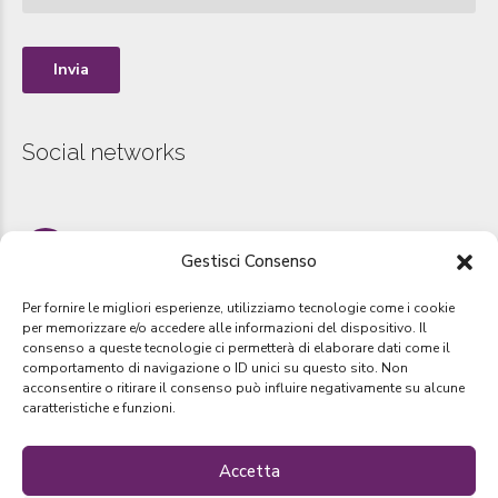
Social networks
Instagram
Gestisci Consenso
www.instagram.com/sportmanager_group
Per fornire le migliori esperienze, utilizziamo tecnologie come i cookie
per memorizzare e/o accedere alle informazioni del dispositivo. Il
consenso a queste tecnologie ci permetterà di elaborare dati come il
comportamento di navigazione o ID unici su questo sito. Non
Copyright by
SportManager Group
2019. Tutti i diretti riservati –
acconsentire o ritirare il consenso può influire negativamente su alcune
Designed by
Webvox.it
caratteristiche e funzioni.
Accetta