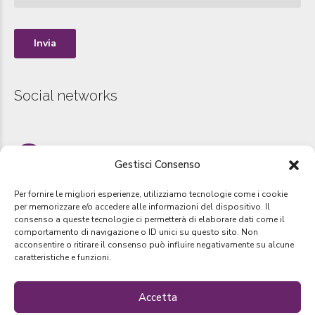
Social networks
Instagram
Gestisci Consenso
www.instagram.com/sportmanager_group
Per fornire le migliori esperienze, utilizziamo tecnologie come i cookie
per memorizzare e/o accedere alle informazioni del dispositivo. Il
consenso a queste tecnologie ci permetterà di elaborare dati come il
comportamento di navigazione o ID unici su questo sito. Non
Copyright by
SportManager Group
2019. Tutti i diretti riservati –
acconsentire o ritirare il consenso può influire negativamente su alcune
Designed by
Webvox.it
caratteristiche e funzioni.
Accetta